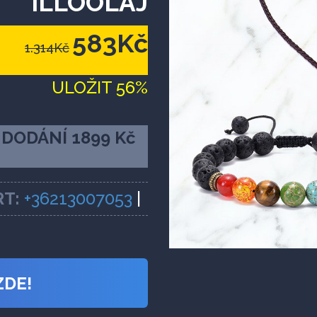
ILLÓOLAJ
583Kč
1.314Kč
ULOŽIT 56%
DODÁNÍ 1899 Kč
T:
+36213007053
|
ZDE!