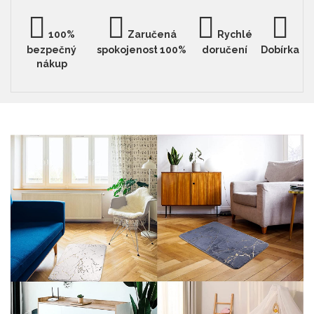
100%
Zaručená
Rychlé
bezpečný
spokojenost 100%
doručení
Dobírka
nákup