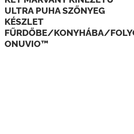
ULTRA PUHA SZŐNYEG
KÉSZLET
FŰRDŐBE/KONYHÁBA/FOLY
ONUVIO™
17
09
17
658
Rostoucí zájem
ÓRA
PERC
MÁSODPERC
729 Kč
1288 Kč
1 X 729 Kč
2 X 627 Kč
3 X 518 Kč