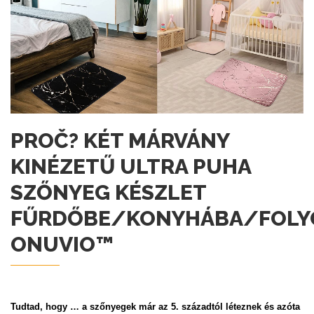
PROČ? KÉT MÁRVÁNY
KINÉZETŰ ULTRA PUHA
SZŐNYEG KÉSZLET
FŰRDŐBE/KONYHÁBA/FOLY
ONUVIO™
Tudtad, hogy … a szőnyegek már az 5. századtól léteznek és azóta 