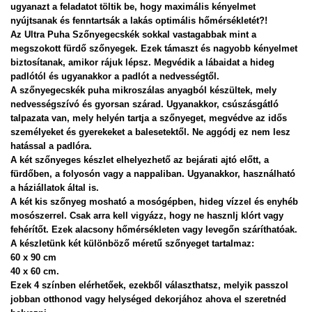
ugyanazt a feladatot töltik be, hogy maximális kényelmet 
nyújtsanak és fenntartsák a lakás optimális hőmérsékletét?! 

Az Ultra Puha Szőnyegecskék sokkal vastagabbak mint a 
megszokott fürdő szőnyegek. Ezek támaszt és nagyobb kényelmet 
biztosítanak, amikor rájuk lépsz. Megvédik a lábaidat a hideg 
padlótól és ugyanakkor a padlót a nedvességtől.

A szőnyegecskék puha mikroszálas anyagból készültek, mely 
nedvességszívó és gyorsan szárad. Ugyanakkor, csúszásgátló 
talpazata van, mely helyén tartja a szőnyeget, megvédve az idős 
személyeket és gyerekeket a balesetektől. Ne aggódj ez nem lesz 
hatással a padlóra. 

A két szőnyeges készlet elhelyezhető az bejárati ajtó előtt, a 
fürdőben, a folyosón vagy a nappaliban. Ugyanakkor, használható 
a háziállatok által is.

A két kis szőnyeg mosható a mosógépben, hideg vízzel és enyhéb 
mosószerrel. Csak arra kell vigyázz, hogy ne hasznlj klórt vagy 
fehérítőt. Ezek alacsony hőmérsékleten vagy levegőn száríthatóak.

A készletünk két különböző méretű szőnyeget tartalmaz:

60 x 90 cm

40 x 60 cm.

Ezek 4 színben elérhetőek, ezekből választhatsz, melyik passzol 
jobban otthonod vagy helységed dekorjához ahova el szeretnéd 