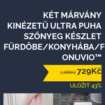
KÉT MÁRVÁNY
KINÉZETŰ ULTRA PUHA
SZŐNYEG KÉSZLET
FŰRDŐBE/KONYHÁBA/F
ONUVIO™
729Kč
1.288Kč
ULOŽIT 43%