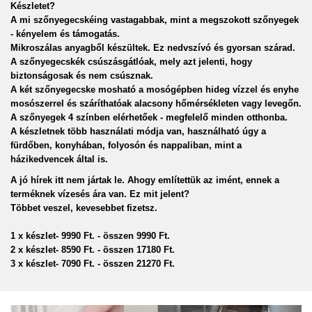
Készletet?

A mi szőnyegecskéing vastagabbak, mint a megszokott szőnyegek 
- kényelem és támogatás. 

Mikroszálas anyagből készültek. Ez nedvszívó és gyorsan szárad. 

A szőnyegecskék csúszásgátlóak, mely azt jelenti, hogy 
biztonságosak és nem csúsznak.

A két szőnyegecske mosható a mosógépben hideg vízzel és enyhe 
mosószerrel és száríthatóak alacsony hőmérsékleten vagy levegőn.

A szőnyegek 4 színben elérhetőek - megfelelő minden otthonba. 

A készletnek több használati módja van, használható úgy a 
fürdőben, konyhában, folyosón és nappaliban, mint a 
házikedvencek által is.
A jó hírek itt nem jártak le. Ahogy említettük az imént, ennek a 
terméknek vízesés ára van. Ez mit jelent? 

Többet veszel, kevesebbet fizetsz.

1 x készlet- 9990 Ft. - összen 9990 Ft. 

2 x készlet- 8590 Ft. - összen 17180 Ft. 

3 x készlet- 7090 Ft. - összen 21270 Ft.